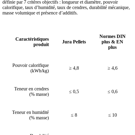
définie par 7 critères objectifs : longueur et diamètre, pouvoir
calorifique, taux d’humidité, taux de cendres, durabilité mécanique,
masse volumique et présence d’additifs.
Normes DIN
Caractéristiques
Jura Pellets
plus & EN
produit
plus
Pouvoir calorifique
≥ 4,8
≥ 4,6
(kWh/kg)
Teneur en cendres
≤ 0,5
≤ 0,6
(% masse)
Teneur en humidité
≤ 8
≤ 10
(% masse)