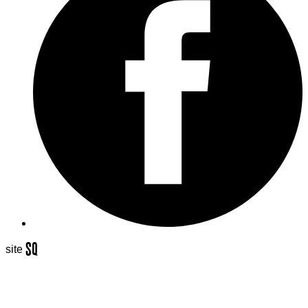
S
q
site
é
uaNe