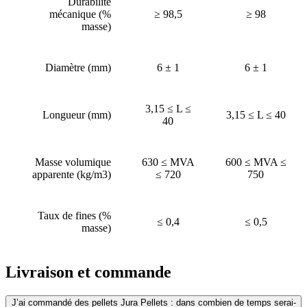
Durabilité
mécanique (%
≥ 98,5
≥ 98
masse)
Diamètre (mm)
6 ± 1
6 ± 1
3,15 ≤ L ≤
Longueur (mm)
3,15 ≤ L ≤ 40
40
Masse volumique
630 ≤ MVA
600 ≤ MVA ≤
apparente (kg/m3)
≤ 720
750
Taux de fines (%
≤ 0,4
≤ 0,5
masse)
Livraison et commande
J’ai commandé des pellets Jura Pellets : dans combien de temps serai-