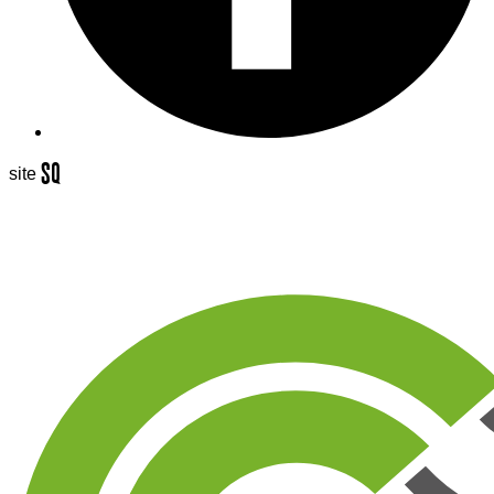
S
q
site
é
uaNe